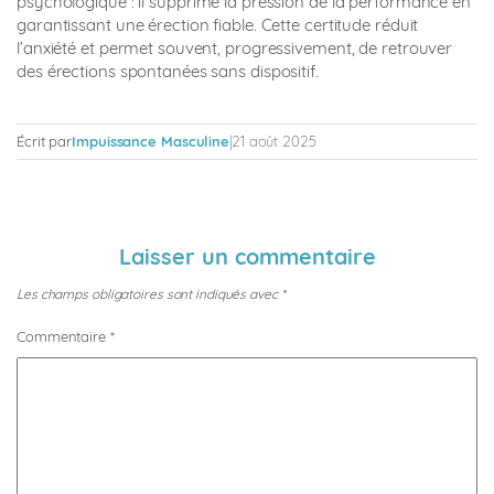
psychologique : il supprime la pression de la performance en
garantissant une érection fiable. Cette certitude réduit
l’anxiété et permet souvent, progressivement, de retrouver
des érections spontanées sans dispositif.
Écrit par
Impuissance Masculine
|
21 août 2025
Laisser un commentaire
Les champs obligatoires sont indiqués avec
*
Commentaire
*