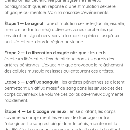
L’érection est déclenchée par le système nerveux
parasympathique, en réponse à une stimulation sexuelle
physique ou mentale. Voici la cascade d’événements.
Étape 1 — Le signal :
une stimulation sexuelle (tactile, visuelle,
mentale ou fantasmée) active des zones cérébrales qui
envoient un signal nerveux via la moelle épinière jusqu’aux
nerfs érecteurs dans la région pelvienne.
Étape 2 — La libération d’oxyde nitrique :
les nerfs
érecteurs libèrent de l’oxyde nitrique dans les parois des
artères péniennes. L’oxyde nitrique provoque le relâchement
des cellules musculaires lisses qui entourent ces artères.
Étape 3 — L’afflux sanguin :
les artères péniennes se dilatent,
permettant un afflux massif de sang dans les sinusoïdes des
corps caverneux. Le volume des corps caverneux augmente
rapidement.
Étape 4 — Le blocage veineux :
en se dilatant, les corps
caverneux compriment les veines de drainage contre
l’albuginée. Le sang est piégé dans le pénis, maintenant la
rigidité. C’est ce mécanisme veino-occlusif qui est défaillant