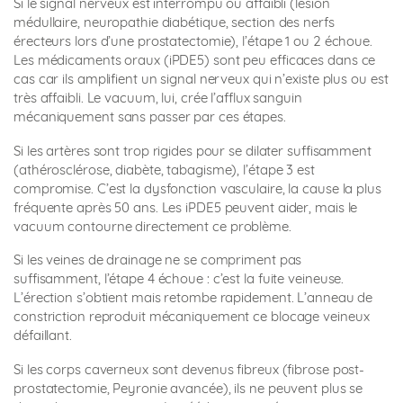
Si le signal nerveux est interrompu ou affaibli (lésion
médullaire, neuropathie diabétique, section des nerfs
érecteurs lors d’une prostatectomie), l’étape 1 ou 2 échoue.
Les médicaments oraux (iPDE5) sont peu efficaces dans ce
cas car ils amplifient un signal nerveux qui n’existe plus ou est
très affaibli. Le vacuum, lui, crée l’afflux sanguin
mécaniquement sans passer par ces étapes.
Si les artères sont trop rigides pour se dilater suffisamment
(athérosclérose, diabète, tabagisme), l’étape 3 est
compromise. C’est la dysfonction vasculaire, la cause la plus
fréquente après 50 ans. Les iPDE5 peuvent aider, mais le
vacuum contourne directement ce problème.
Si les veines de drainage ne se compriment pas
suffisamment, l’étape 4 échoue : c’est la fuite veineuse.
L’érection s’obtient mais retombe rapidement. L’anneau de
constriction reproduit mécaniquement ce blocage veineux
défaillant.
Si les corps caverneux sont devenus fibreux (fibrose post-
prostatectomie, Peyronie avancée), ils ne peuvent plus se