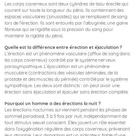
Les corps caverneux sont deux cylindres de tissu érectile qui
courent sur toute la longueur du pénis. Ils contiennent des
espaces vasculaires (sinusoïdes) qui se remplissent de sang
lors de l’érection. Ils sont entourés par l’albuginée, une gaine
fibreuse qui se rigidifie sous la pression du sang pour
maintenir la rigidité du pénis.
Quelle est la différence entre érection et éjaculation ?
L’érection est un phénomène vasculaire (afflux de sang dans
les corps caverneux) contrôlé par le système nerveux
parasympathique. L’éjaculation est un phénomène
musculaire (contractions des vésicules séminales, de la
prostate et des muscles du périnée) contrôlé par le système
sympathique. Les deux sont distincts : on peut avoir une
érection sans éjaculation et éjaculer sans érection complète.
Pourquoi un homme a des érections la nuit ?
Les érections nocturnes surviennent pendant les phases de
sommeil paradoxal, 3 à 5 fois par nuit, indépendamment de
tout stimulus sexuel conscient. Elles jouent un rôle essentiel
dans l’oxygénation régulière des corps caverneux, prévenant
leur atrophie. Leur disparition est un indicateur fiable d’une