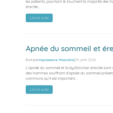
les patients, pourtant ils touchent la majorité d
érectile…
:
Lire la suite
Sclérose
en
plaques
et
érection
Apnée du sommeil et érec
:
comprendre
Écrit par
Impuissance Masculine
|
24 juillet 2026
les
troubles
L’apnée du sommeil et la dysfonction érectile sont
et
des hommes souffrant d’apnée du sommeil présenten
communs qu’il est important…
trouver
des
:
Lire la suite
solutions
Apnée
du
sommeil
et