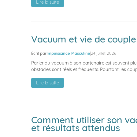
:
Lire la suite
Impuissance
et
vie
de
couple
Vacuum et vie de couple 
:
comprendre
Écrit par
Impuissance Masculine
|
24 juillet 2026
ensemble
et
Parler du vacuum à son partenaire est souvent plus dif
retrouver
obstacles sont réels et fréquents. Pourtant, les cou
l’intimité
:
Lire la suite
Vacuum
et
vie
de
couple
Comment utiliser son vac
:
et résultats attendus
comment
en