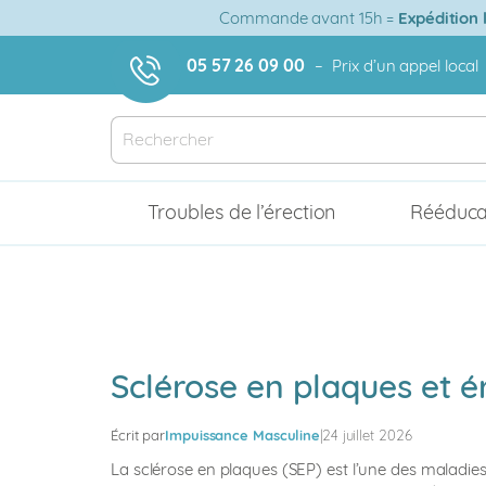
Aller
Commande avant 15h =
Expédition
au
contenu
05 57 26 09 00
–
Prix d’un appel local
Troubles de l’érection
Rééduca
Sclérose en plaques et é
Écrit par
Impuissance Masculine
|
24 juillet 2026
La sclérose en plaques (SEP) est l’une des maladies