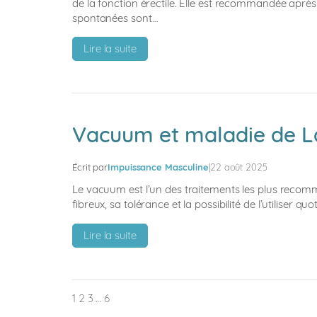
de la fonction érectile. Elle est recommandée après
spontanées sont…
:
Lire la suite
Rééducation
pénienne
:
pourquoi,
comment
Vacuum et maladie de La 
et
avec
Écrit par
Impuissance Masculine
|
22 août 2025
quel
dispositif
Le vacuum est l’un des traitements les plus recomm
?
fibreux, sa tolérance et la possibilité de l’utilis
:
Lire la suite
Vacuum
et
maladie
de
1
2
3
…
6
La