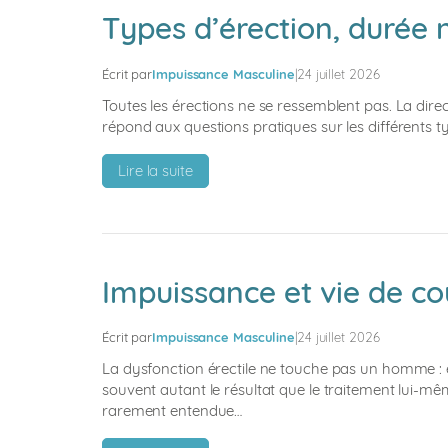
érection
Types d’érection, durée
:
pourquoi
Écrit par
Impuissance Masculine
|
24 juillet 2026
ça
arrive
Toutes les érections ne se ressemblent pas. La direct
et
répond aux questions pratiques sur les différents t
que
:
faire
Lire la suite
Types
d’érection,
durée
normale
et
Impuissance et vie de co
comment
la
Écrit par
Impuissance Masculine
|
24 juillet 2026
maintenir
:
La dysfonction érectile ne touche pas un homme : e
guide
souvent autant le résultat que le traitement lui-mê
rarement entendue…
complet