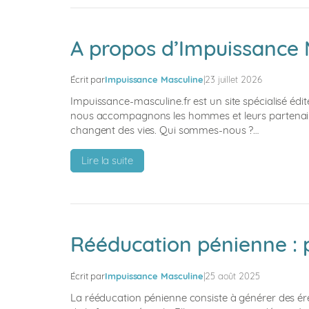
ou
Rehabi
:
A propos d’Impuissance 
lequel
choisir
Écrit par
Impuissance Masculine
|
23 juillet 2026
selon
votre
Impuissance-masculine.fr est un site spécialisé éd
situation
nous accompagnons les hommes et leurs partenaires f
changent des vies. Qui sommes-nous ?…
?
:
Lire la suite
A
propos
d’Impuissance
Masculine
Rééducation pénienne : p
Écrit par
Impuissance Masculine
|
25 août 2025
La rééducation pénienne consiste à générer des érect