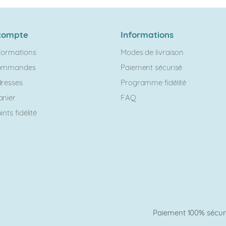
compte
Informations
formations
Modes de livraison
ommandes
Paiement sécurisé
resses
Programme fidélité
anier
FAQ
nts fidélité
Paiement 100% sécur