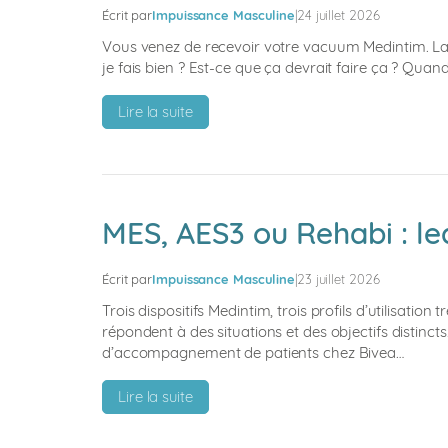
Écrit par
Impuissance Masculine
|
24 juillet 2026
parler
à
Vous venez de recevoir votre vacuum Medintim. La b
son
je fais bien ? Est-ce que ça devrait faire ça ? Qua
partenaire
et
:
Lire la suite
l’impliquer
Comment
utiliser
son
vacuum
les
MES, AES3 ou Rehabi : leq
premières
semaines
Écrit par
Impuissance Masculine
|
23 juillet 2026
:
protocole,
Trois dispositifs Medintim, trois profils d’utilisati
erreurs
répondent à des situations et des objectifs distincts
d’accompagnement de patients chez Bivea…
à
éviter
:
Lire la suite
et
MES,
résultats
AES3
attendus