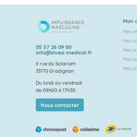
Peyronie
:
avis,
Mon 
protocole
et
Mes in
résultats
Mes c
05 57 26 09 00
Mes ad
info@bivea-medical.fr
Mon p
6 rue du Solarium
Mes poi
33170 Gradignan
Du lundi au vendredi
de 09h00 à 17h30
Nous contacter